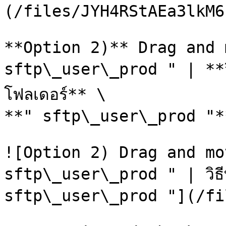
(/files/JYH4RStAEa3lkM6
**Option 2)** Drag and 
sftp\_user\_prod " | **วิธี
โฟลเดอร์** \

**" sftp\_user\_prod "**
![Option 2) Drag and mo
sftp\_user\_prod " | วิธีที
sftp\_user\_prod "](/fi