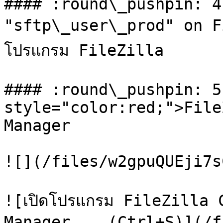
#### :round\_pushpin: 4
"sftp\_user\_prod" on Fi
โปรแกรม FileZilla

#### :round\_pushpin: 5
style="color:red;">File
Manager

![](/files/w2gpuQUEji7s
![เปิดโปรแกรม FileZilla C
Manager... (Ctrl+S)](/f