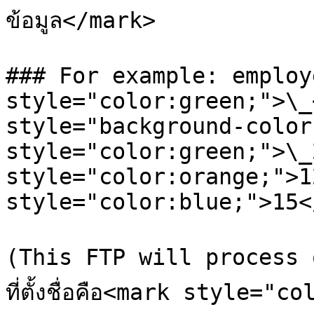
ข้อมูล</mark>

### For example: employ
style="color:green;">\_
style="background-color
style="color:green;">\_
style="color:orange;">1
style="color:blue;">15<
(This FTP will process o
ที่ตั้งชื่อคือ<mark style="co