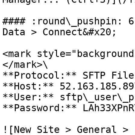
#### :round\_pushpin: 6
Data > Connect&#x20;

<mark style="background
</mark>\

**Protocol:** SFTP File
**Host:** 52.163.185.89\
**User:** sftp\_user\_pr
**Password:** LAh33XPnRY
![New Site > General > 