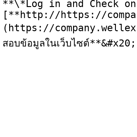
**\*Log in and Check on*
[**http://https://compa
(https://company.wellexp