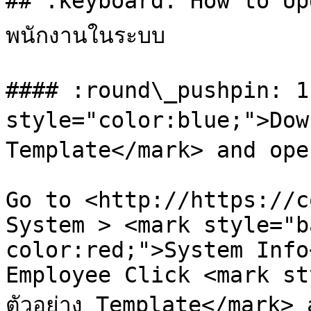
## :keyboard: How to Upda
พนักงานในระบบ

#### :round\_pushpin: 1
style="color:blue;">Downl
Template</mark> and ope
Go to <http://https://c
System > <mark style="b
color:red;">System Info
Employee Click <mark st
ตัวอย่าง Template</mark>