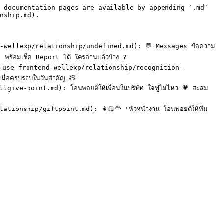
 documentation pages are available by appending `.md` 
nship.md).

d-wellexp/relationship/undefined.md): 💬 Messages ข้อความ 
! พร้อมเช็ค Report ได้ ใครอ่านแล้วบ้าง ?

-to-use-frontend-wellexp/relationship/recognition-
ื่อครบรอบในวันสำคัญ 🧸

ve-point.md): โอนพอยต์ให้เพื่อนในบริษัท ใจฟูไม่ไหว 💗 สะสม
ationship/giftpoint.md): 👩🏻‍🦰 'หัวหน้างาน โอนพอยต์ให้ทีม