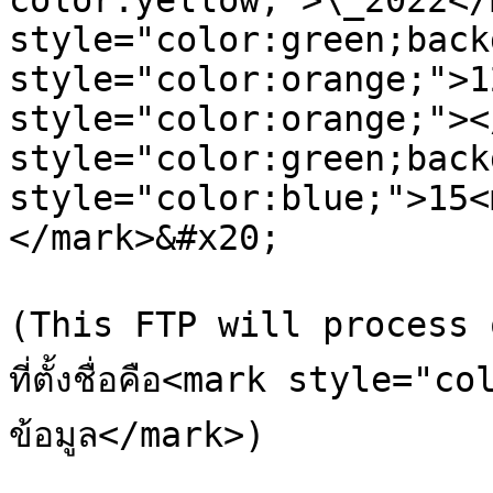
color:yellow;">\_2022</
style="color:green;back
style="color:orange;">1
style="color:orange;"><
style="color:green;back
style="color:blue;">15<
</mark>&#x20;

(This FTP will process o
ที่ตั้งชื่อคือ<mark style="co
ข้อมูล</mark>)
