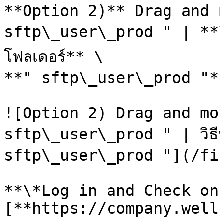
**Option 2)** Drag and 
sftp\_user\_prod " | **วิธี
โฟลเดอร์** \

**" sftp\_user\_prod "**
![Option 2) Drag and mo
sftp\_user\_prod " | วิธีที
sftp\_user\_prod "](/fi
**\*Log in and Check on*
[**https://company.well