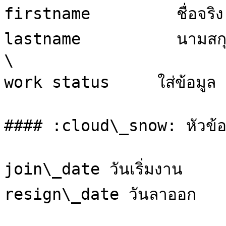
firstname         ชื่อจริง
lastname          นามสกุล                                                                                                                 
\

work status     ใส่ข้อมูล *
#### :cloud\_snow: หัวข้อที่
join\_date วันเริ่มงาน                                                                                                                       
resign\_date วันลาออก
