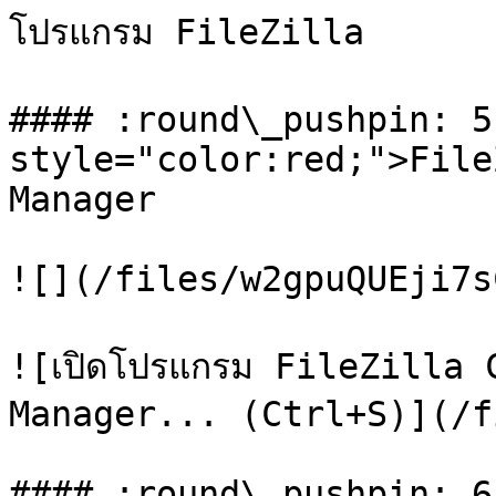
โปรแกรม FileZilla

#### :round\_pushpin: 5
style="color:red;">File
Manager

![](/files/w2gpuQUEji7s
![เปิดโปรแกรม FileZilla C
Manager... (Ctrl+S)](/f
#### :round\_pushpin: 6