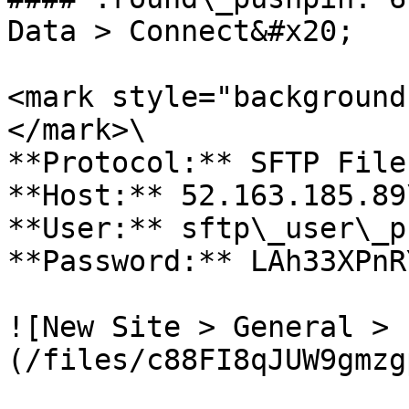
Data > Connect&#x20;

<mark style="background
</mark>\

**Protocol:** SFTP File
**Host:** 52.163.185.89\
**User:** sftp\_user\_pr
**Password:** LAh33XPnRY
![New Site > General > 
(/files/c88FI8qJUW9gmzg