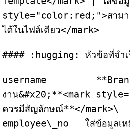
Template</mark> | ใส่ข้อมูล
style="color:red;">สามารถ
ได้ในไฟล์เดียว</mark>

#### :hugging: หัวข้อที่จำเป็
username         **Branc
งาน&#x20;**<mark style="
ควรมีสัญลักษณ์**</mark>\

employee\_no   ใส่ข้อมูลเห