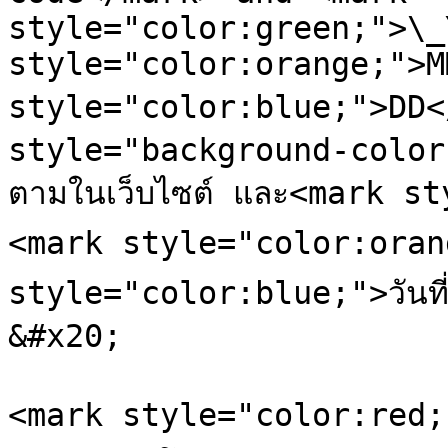
style="color:green;">\_
style="color:orange;">M
style="color:blue;">DD</m
style="background-color
ตามในเว็บไซต์ และ<mark s
<mark style="color:orang
style="color:blue;">วันที่<
&#x20;

<mark style="color:red;">\*โด