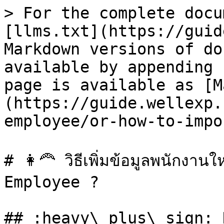
> For the complete docu
[llms.txt](https://guid
Markdown versions of do
available by appending 
page is available as [M
(https://guide.wellexp.
employee/or-how-to-impo
# 👩🦰 วิธีเพิ่มข้อมูลพนักงา
Employee ?

## :heavy\_plus\_sign: 