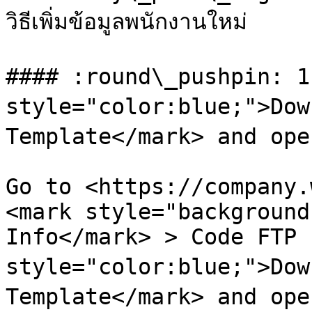
วิธีเพิ่มข้อมูลพนักงานใหม่

#### :round\_pushpin: 1
style="color:blue;">Downl
Template</mark> and ope
Go to <https://company.
<mark style="background
Info</mark> > Code FTP 
style="color:blue;">Downl
Template</mark> and ope